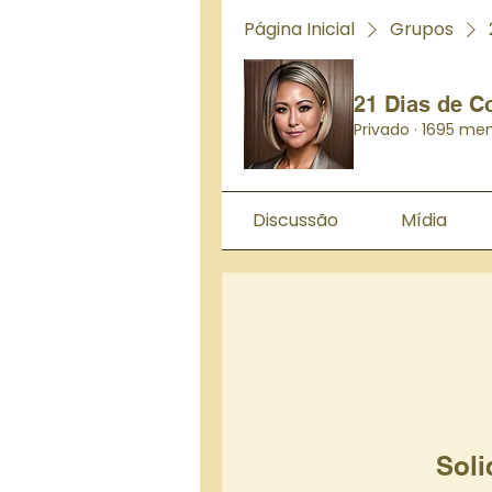
Página Inicial
Grupos
21 Dias de C
Privado
·
1695 me
Discussão
Mídia
Soli