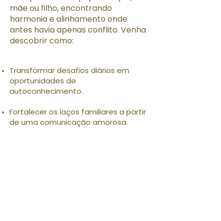
mãe ou filho, encontrando
harmonia e alinhamento onde
antes havia apenas conflito. Venha
descobrir como:
Transformar desafios diários em
oportunidades de
autoconhecimento.
Fortalecer os laços familiares a partir
de uma comunicação amorosa.
Aplicar técnicas simples que
despertam equilíbrio, paz e
autenticidade.
Prepare-se para viver uma jornada
transformadora, inspirada no olhar
suave de Kéuren, que vê em cada
relacionamento familiar o espelho