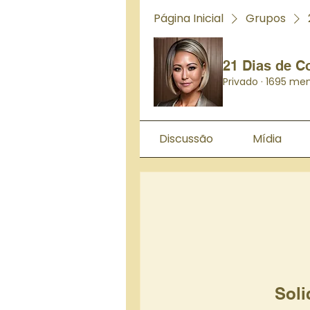
Página Inicial
Grupos
21 Dias de C
Privado
·
1695 me
Discussão
Mídia
Soli